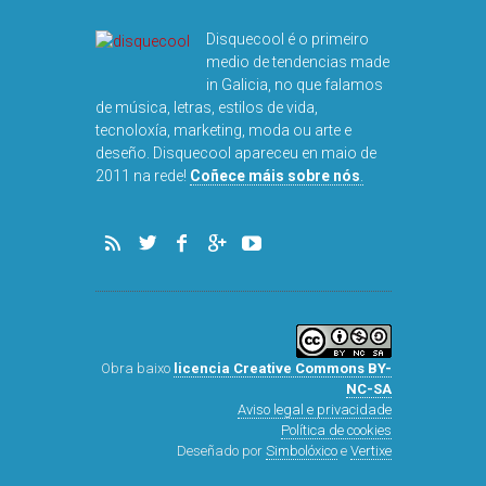
Disquecool é o primeiro
medio de tendencias made
in Galicia, no que falamos
de música, letras, estilos de vida,
tecnoloxía, marketing, moda ou arte e
deseño. Disquecool apareceu en maio de
DISQUEFICHA: Ó
2011 na rede!
Coñece máis sobre nós
.
ARNALDS
Obra baixo
licencia Creative Commons BY-
NC-SA
Aviso legal e privacidade
Política de cookies
Deseñado por
Simbolóxico
e
Vertixe