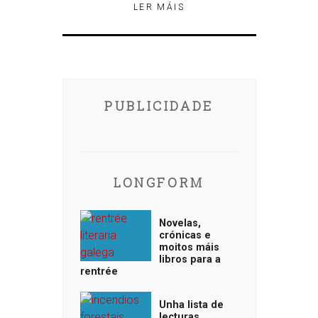
LER MÁIS
PUBLICIDADE
LONGFORM
Novelas,
crónicas e
moitos máis
libros para a
rentrée
Unha lista de
lecturas