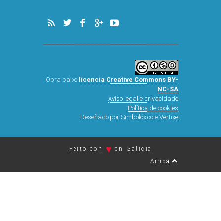
de música, letras, estilos de vida,
tecnoloxía, marketing, moda ou arte e
deseño. Disquecool apareceu en maio de
2011 na rede!
Coñece máis sobre nós
.
Obra baixo
licencia Creative Commons BY-
NC-SA
Aviso legal e privacidade
Política de cookies
Deseñado por
Simbolóxico
e
Vertixe
♥
Feito con
en Galicia
Arriba