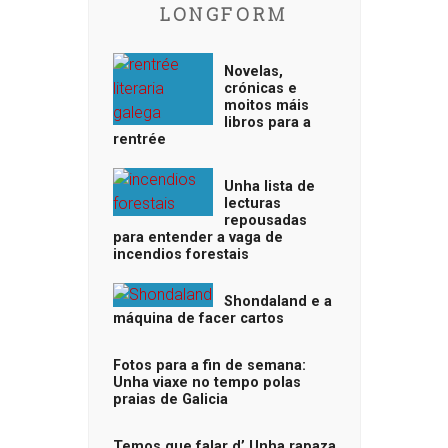
LONGFORM
Novelas,
crónicas e
moitos máis
libros para a
rentrée
Unha lista de
lecturas
repousadas
para entender a vaga de
incendios forestais
Shondaland e a
máquina de facer cartos
Fotos para a fin de semana:
Unha viaxe no tempo polas
praias de Galicia
Temos que falar d’ Unha rapaza