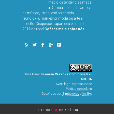
medio de tendencias made
in Galicia, no que falamos
de música, letras, estilos de vida,
tecnoloxía, marketing, moda ou arte e
deseño. Disquecool apareceu en maio de
2011 na rede!
Coñece máis sobre nós
.
Obra baixo
licencia Creative Commons BY-
NC-SA
Aviso legal e privacidade
Política de cookies
Deseñado por
Simbolóxico
e
Vertixe
♥
Feito con
en Galicia