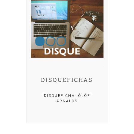
DISQUEFICHAS
A: IRIA MISA
DISQUEFICHA: ÓLÖF
ARNALDS