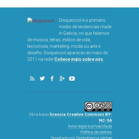
DISQUEFIC
NOG
Disquecool é o primeiro
medio de tendencias made
in Galicia, no que falamos
de música, letras, estilos de vida,
tecnoloxía, marketing, moda ou arte e
deseño. Disquecool apareceu en maio de
2011 na rede!
Coñece máis sobre nós
.
Obra baixo
licencia Creative Commons BY-
NC-SA
Aviso legal e privacidade
Política de cookies
Deseñado por
Simbolóxico
e
Vertixe