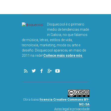
Disquecool é o primeiro
medio de tendencias made
in Galicia, no que falamos
de música, letras, estilos de vida,
tecnoloxía, marketing, moda ou arte e
deseño. Disquecool apareceu en maio de
DISQUEFI
2011 na rede!
Coñece máis sobre nós
.
ARN
Obra baixo
licencia Creative Commons BY-
NC-SA
Aviso legal e privacidade