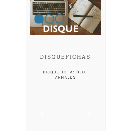
DISQUEFICHAS
A: IRIA MISA
DISQUEFICHA: ÓLÖF
ARNALDS
DISQUEFIC
NOG