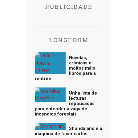
PUBLICIDADE
LONGFORM
Novelas,
crónicas e
moitos máis
libros para a
rentrée
Unha lista de
lecturas
repousadas
para entender a vaga de
incendios forestais
Shondaland e a
máquina de facer cartos