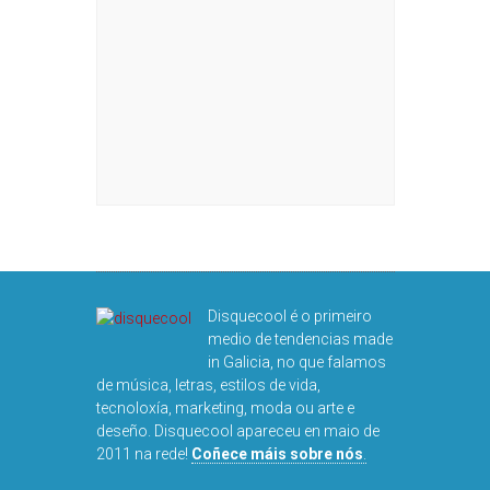
Disquecool é o primeiro
medio de tendencias made
in Galicia, no que falamos
de música, letras, estilos de vida,
tecnoloxía, marketing, moda ou arte e
deseño. Disquecool apareceu en maio de
2011 na rede!
Coñece máis sobre nós
.