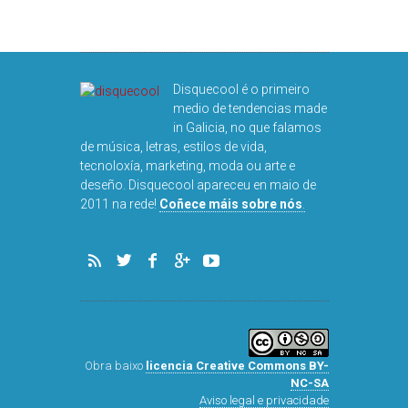
Disquecool é o primeiro
medio de tendencias made
in Galicia, no que falamos
de música, letras, estilos de vida,
tecnoloxía, marketing, moda ou arte e
deseño. Disquecool apareceu en maio de
DISQUEFI
2011 na rede!
Coñece máis sobre nós
.
ARN
Obra baixo
licencia Creative Commons BY-
NC-SA
Aviso legal e privacidade