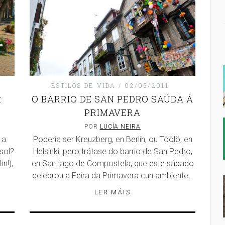
ESTILOS DE VIDA
02/05/2011
:
O BARRIO DE SAN PEDRO SAÚDA Á
PRIMAVERA
POR
LUCÍA NEIRA
 a
Podería ser Kreuzberg, en Berlín, ou Töölö, en
sol?
Helsinki, pero trátase do barrio de San Pedro,
n!),
en Santiago de Compostela, que este sábado
celebrou a Feira da Primavera cun ambiente…
LER MÁIS