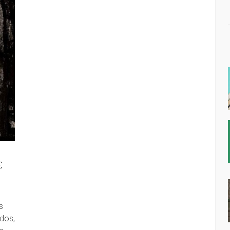
E
s
dos,