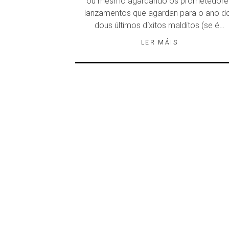
ou mesmo agardando os prometedore
lanzamentos que agardan para o ano d
dous últimos díxitos malditos (se é…
LER MÁIS