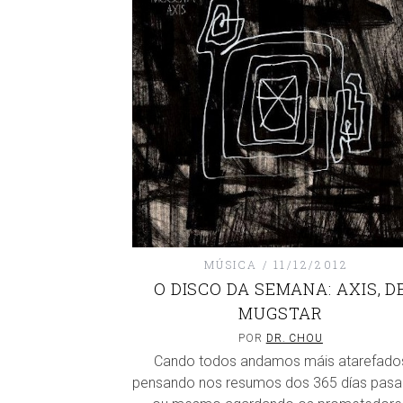
MÚSICA
11/12/2012
O DISCO DA SEMANA: AXIS, D
MUGSTAR
POR
DR. CHOU
Cando todos andamos máis atarefado
pensando nos resumos dos 365 días pasa