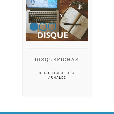
DISQUEFICHAS
A: IRIA MISA
DISQUEFICHA: ÓLÖF
ARNALDS