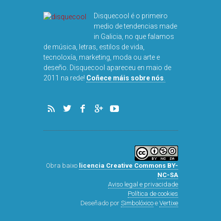
DISQUEFIC
NOG
Disquecool é o primeiro
medio de tendencias made
in Galicia, no que falamos
de música, letras, estilos de vida,
tecnoloxía, marketing, moda ou arte e
deseño. Disquecool apareceu en maio de
2011 na rede!
Coñece máis sobre nós
.
Obra baixo
licencia Creative Commons BY-
NC-SA
Aviso legal e privacidade
Política de cookies
Deseñado por
Simbolóxico
e
Vertixe