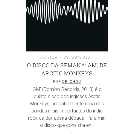
MÚSICA
09/09/2013
O DISCO DA SEMANA: AM, DE
ARCTIC MONKEYS
POR
DR. CHOU
‘AM’ (Domino Records, 2013) é o
quinto disco dos ingleses Arctic
Monkeys, probablemente unha das
bandas máis importantes do indie
rock da derradeira década. Para min,
o disco que consistía en…