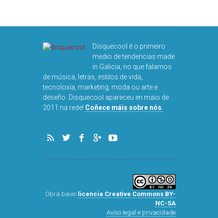
Disquecool é o primeiro
medio de tendencias made
in Galicia, no que falamos
de música, letras, estilos de vida,
tecnoloxía, marketing, moda ou arte e
deseño. Disquecool apareceu en maio de
DISQUEFI
2011 na rede!
Coñece máis sobre nós
.
ARN
Obra baixo
licencia Creative Commons BY-
NC-SA
Aviso legal e privacidade