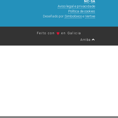
NC-SA
Aviso legal e privacidade
Política de cookies
Deseñado por
Simbolóxico
e
Vertixe
♥
Feito con
en Galicia
Arriba