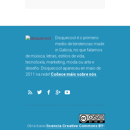
DISQUEFIC
NOG
Disquecool é o primeiro
medio de tendencias made
in Galicia, no que falamos
de música, letras, estilos de vida,
tecnoloxía, marketing, moda ou arte e
deseño. Disquecool apareceu en maio de
2011 na rede!
Coñece máis sobre nós
.
Obra baixo
licencia Creative Commons BY-