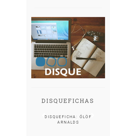
DISQUEFICHAS
A: IRIA MISA
DISQUEFICHA: ÓLÖF
ARNALDS