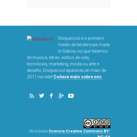
R
Disquecool é o primeiro
medio de tendencias made
in Galicia, no que falamos
de música, letras, estilos de vida,
tecnoloxía, marketing, moda ou arte e
deseño. Disquecool apareceu en maio de
DISQUEFICHA
2011 na rede!
Coñece máis sobre nós
.
ARNALD
Obra baixo
licencia Creative Commons BY-
NC-SA