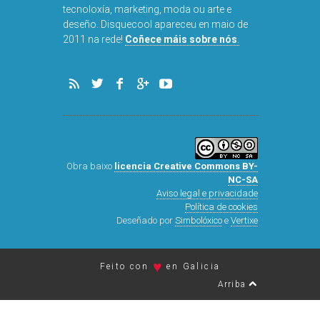
tecnoloxía, marketing, moda ou arte e
deseño. Disquecool apareceu en maio de
DISQUEFICH
2011 na rede!
Coñece máis sobre nós
.
ARNAL
Obra baixo
licencia Creative Commons BY-
NC-SA
Aviso legal e privacidade
Política de cookies
Deseñado por
Simbolóxico
e
Vertixe
♥
Feito con
en Galicia
Arriba