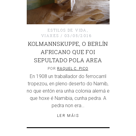
ESTILOS DE VIDA
,
VIAXES
03/05/2016
KOLMANNSKUPPE, O BERLÍN
AFRICANO QUE FOI
SEPULTADO POLA AREA
POR
RAQUEL C. PICO
En 1908 un traballador do ferrocarril
tropezou, en pleno deserto do Namib,
no que entón era unha colonia alemá e
que hoxe é Namibia, cunha pedra. A
pedra non era…
LER MÁIS