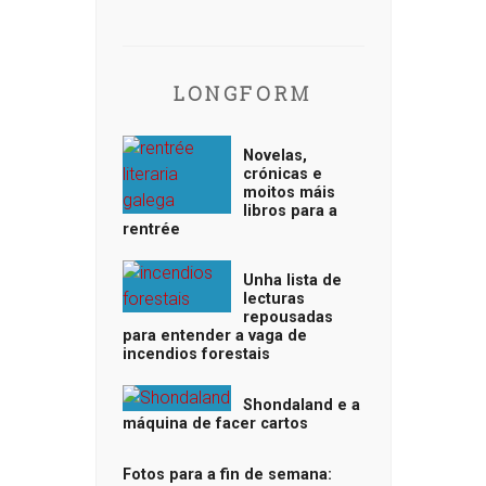
LONGFORM
Novelas,
crónicas e
moitos máis
libros para a
rentrée
Unha lista de
lecturas
repousadas
para entender a vaga de
incendios forestais
Shondaland e a
máquina de facer cartos
Fotos para a fin de semana: