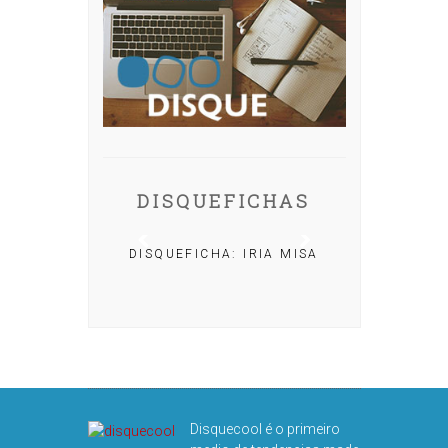
DISQUEFICHAS
DISQUEFICHA: IRIA MISA
CHA: NACHO
OLAR
Disquecool é o primeiro