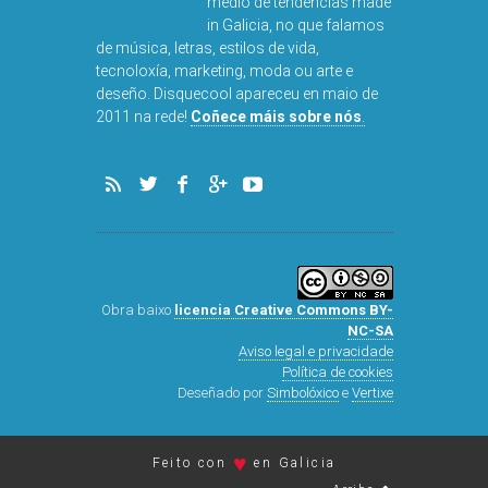
medio de tendencias made
in Galicia, no que falamos
de música, letras, estilos de vida,
tecnoloxía, marketing, moda ou arte e
deseño. Disquecool apareceu en maio de
DISQUEFI
2011 na rede!
Coñece máis sobre nós
.
ARN
Obra baixo
licencia Creative Commons BY-
NC-SA
Aviso legal e privacidade
Política de cookies
Deseñado por
Simbolóxico
e
Vertixe
♥
Feito con
en Galicia