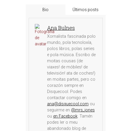
Bio
Últimos posts
Ana Bulnes
Xornalista fascinada polo
mundo, pola tecnoloxía,
polos libros, polas series
e pola música. Escribo de
moitas cousas (de
viaxes! de móbiles! de
televisión! ata de coches!)
en moitas partes, pero co
corazón sempre en
Disquecool. Podes
contactar comigo en
ana@disquecool.com
ou
seguirme en
@mrs_jones
ou
en Facebook
. Tamén
podes ler o meu
abandonado blog de