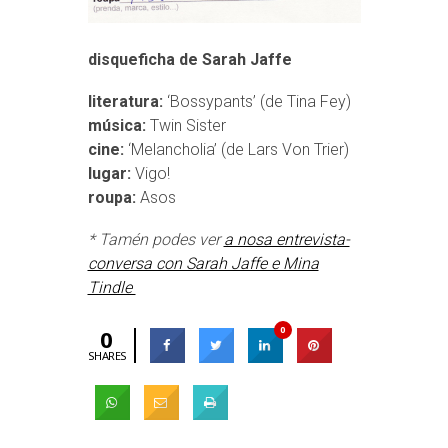
disqueficha de Sarah Jaffe
literatura:
‘Bossypants’ (de Tina Fey)
música:
Twin Sister
cine:
‘Melancholia’ (de Lars Von Trier)
lugar:
Vigo!
roupa:
Asos
* Tamén podes ver
a nosa entrevista-
conversa con Sarah Jaffe e Mina
Tindle
0
0
SHARES