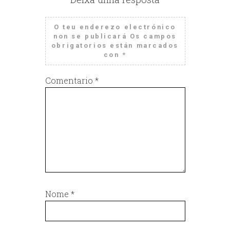
O teu enderezo electrónico
non se publicará
Os campos
obrigatorios están marcados
con
*
Comentario
*
Nome
*