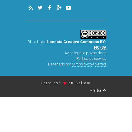
Obra baixo
licencia Creative Commons BY-
NC-SA
Aviso legal e privacidade
Política de cookies
Deseñado por
Simbolóxico
e
Vertixe
♥
Feito con
en Galicia
Arriba