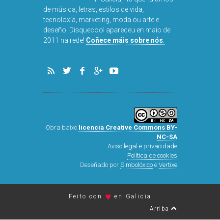
in Galicia, no que falamos
de música, letras, estilos de vida,
tecnoloxía, marketing, moda ou arte e
deseño. Disquecool apareceu en maio de
2011 na rede!
Coñece máis sobre nós
.
Obra baixo
licencia Creative Commons BY-
NC-SA
Aviso legal e privacidade
Política de cookies
Deseñado por
Simbolóxico
e
Vertixe
♥
Feito con
en Galicia
Arriba