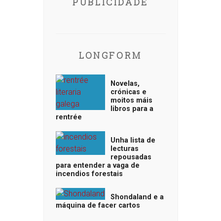
PUBLICIDADE
LONGFORM
Novelas,
crónicas e
moitos máis
libros para a
rentrée
Unha lista de
lecturas
repousadas
para entender a vaga de
incendios forestais
Shondaland e a
máquina de facer cartos