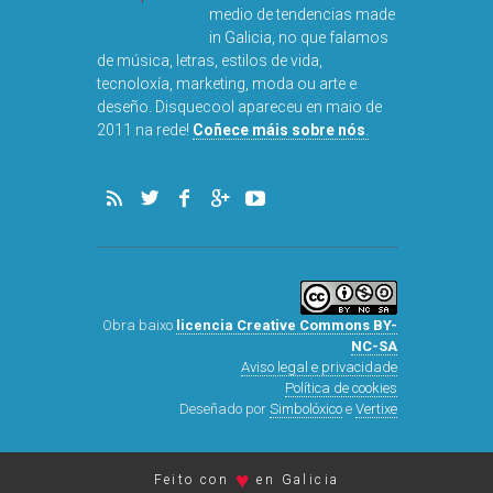
NO
medio de tendencias made
in Galicia, no que falamos
de música, letras, estilos de vida,
tecnoloxía, marketing, moda ou arte e
deseño. Disquecool apareceu en maio de
2011 na rede!
Coñece máis sobre nós
.
Obra baixo
licencia Creative Commons BY-
NC-SA
Aviso legal e privacidade
Política de cookies
Deseñado por
Simbolóxico
e
Vertixe
♥
Feito con
en Galicia