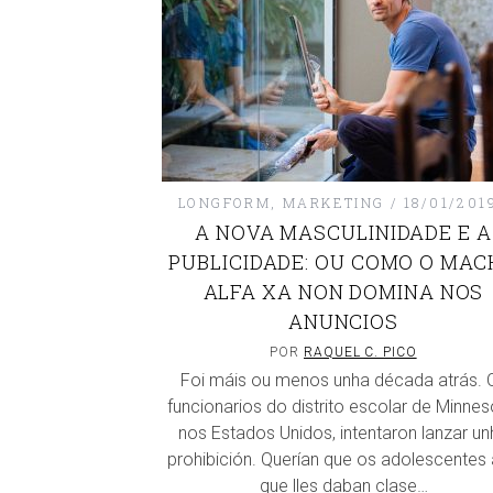
LONGFORM
,
MARKETING
18/01/201
A NOVA MASCULINIDADE E A
PUBLICIDADE: OU COMO O MAC
ALFA XA NON DOMINA NOS
ANUNCIOS
POR
RAQUEL C. PICO
Foi máis ou menos unha década atrás. 
funcionarios do distrito escolar de Minnes
nos Estados Unidos, intentaron lanzar un
prohibición. Querían que os adolescentes
que lles daban clase…