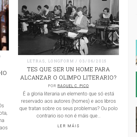
9
LETRAS
,
LONGFORM
03/06/2015
TES QUE SER UN HOME PARA
HO
ALCANZAR O OLIMPO LITERARIO?
POR
RAQUEL C. PICO
É a gloria literaria un elemento que só está
reservado aos autores (homes) e aos libros
Os
que tratan sobre os seus problemas? Ou polo
ota,
contrario iso non é máis que…
ha
LER MÁIS
 aos