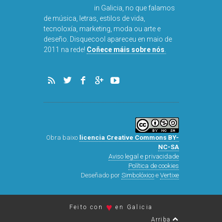
in Galicia, no que falamos
de música, letras, estilos de vida,
tecnoloxía, marketing, moda ou arte e
deseño. Disquecool apareceu en maio de
DISQUEFICHA
2011 na rede!
Coñece máis sobre nós
.
ARNALD
Obra baixo
licencia Creative Commons BY-
NC-SA
Aviso legal e privacidade
Política de cookies
Deseñado por
Simbolóxico
e
Vertixe
♥
Feito con
en Galicia
Arriba