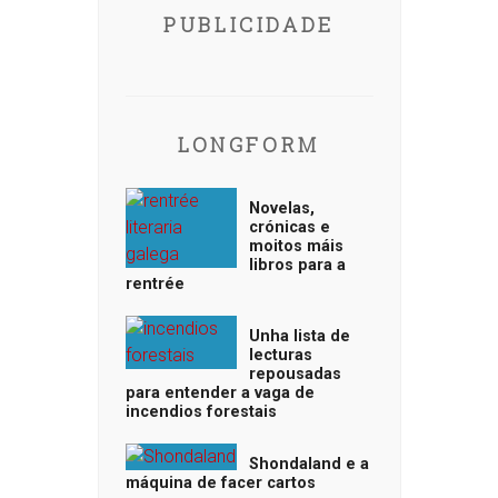
PUBLICIDADE
LONGFORM
Novelas,
crónicas e
moitos máis
libros para a
rentrée
Unha lista de
lecturas
repousadas
para entender a vaga de
incendios forestais
Shondaland e a
máquina de facer cartos