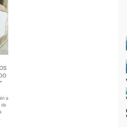
AOS
DO
”
én a
 de
a
…