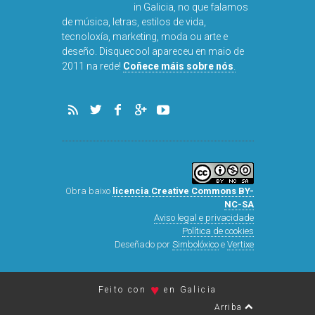
in Galicia, no que falamos
de música, letras, estilos de vida,
tecnoloxía, marketing, moda ou arte e
deseño. Disquecool apareceu en maio de
DISQUEFICHA: ÓLÖ
2011 na rede!
Coñece máis sobre nós
.
ARNALDS
Obra baixo
licencia Creative Commons BY-
NC-SA
Aviso legal e privacidade
Política de cookies
Deseñado por
Simbolóxico
e
Vertixe
♥
Feito con
en Galicia
Arriba