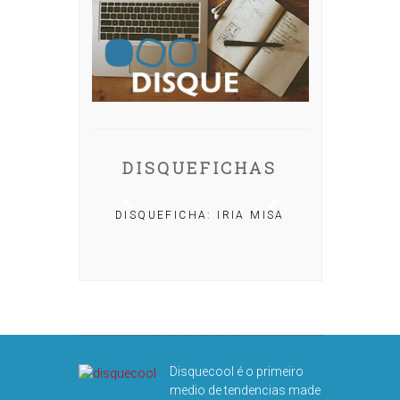
DISQUEFICHAS
DISQUEFICHA: IRIA MISA
HO
Disquecool é o primeiro
medio de tendencias made