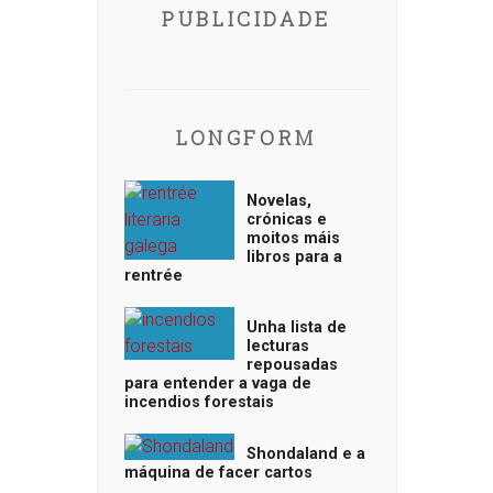
PUBLICIDADE
LONGFORM
Novelas,
crónicas e
moitos máis
libros para a
rentrée
Unha lista de
lecturas
repousadas
para entender a vaga de
incendios forestais
Shondaland e a
máquina de facer cartos