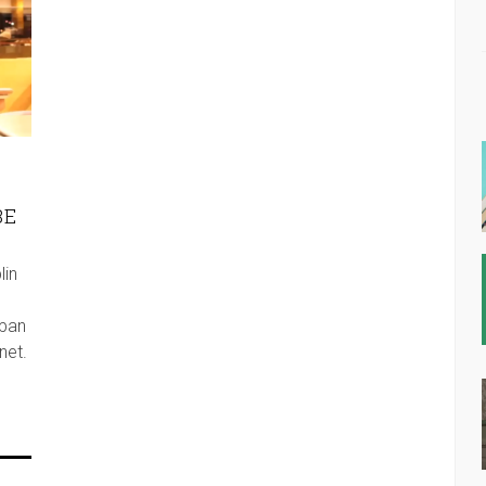
BE
lin
eban
net.