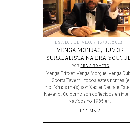
ESTILOS DE VIDA
13/08/2013
VENGA MONJAS, HUMOR
SURREALISTA NA ERA YOUTU
POR
BRAIS ROMERO
Venga Prinxet, Venga Morgue, Venga Dub
Sports Tavern… todos estes nomes (e
moitísimos máis) son Xabier Daura e Est
Navarro. Ou como son coñecidos en inter
Nacidos no 1985 en…
LER MÁIS