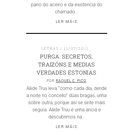
pano do aceiro e da existencia do
chamado…
LER MÁIS
LETRAS
11/07/2011
PURGA: SECRETOS,
TRAIZÓNS E MEDIAS
VERDADES ESTONIAS
POR
RAQUEL C. PICO
Aliide Truu leva “como cada día, dende
a noite no concello” dúas bragas, unha
sobre outra, porque así se sinte máis
segura. Aliide Truu é unha anciá e
descubrimos na…
LER MÁIS