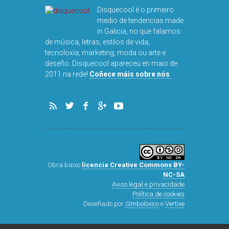
Disquecool é o primeiro
medio de tendencias made
in Galicia, no que falamos
de música, letras, estilos de vida,
tecnoloxía, marketing, moda ou arte e
deseño. Disquecool apareceu en maio de
DISQUEFI
2011 na rede!
Coñece máis sobre nós
.
ARN
Obra baixo
licencia Creative Commons BY-
NC-SA
Aviso legal e privacidade
Política de cookies
Deseñado por
Simbolóxico
e
Vertixe