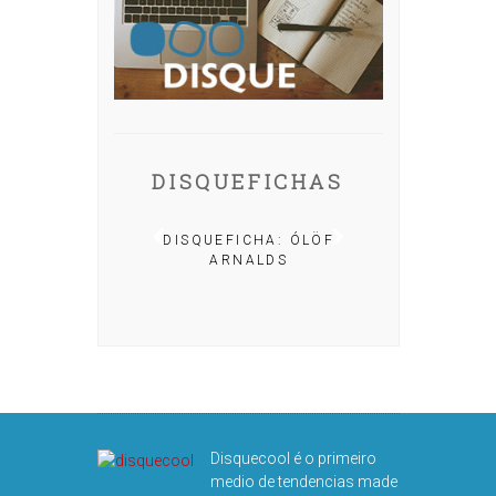
DISQUEFICHAS
A: IRIA MISA
DISQUEFICHA: ÓLÖF
ARNALDS
DISQUEFIC
NOG