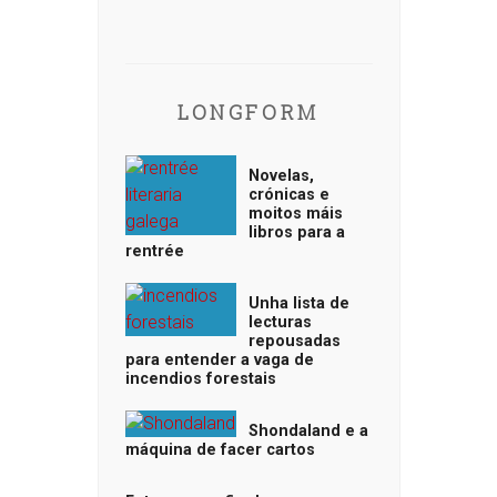
LONGFORM
Novelas,
crónicas e
moitos máis
libros para a
rentrée
Unha lista de
lecturas
repousadas
para entender a vaga de
incendios forestais
Shondaland e a
máquina de facer cartos