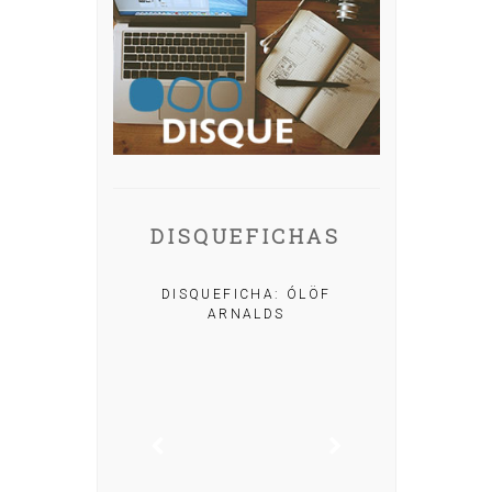
DISQUEFICHAS
A: IRIA MISA
DISQUEFICHA: ÓLÖF
ARNALDS
DISQUEFIC