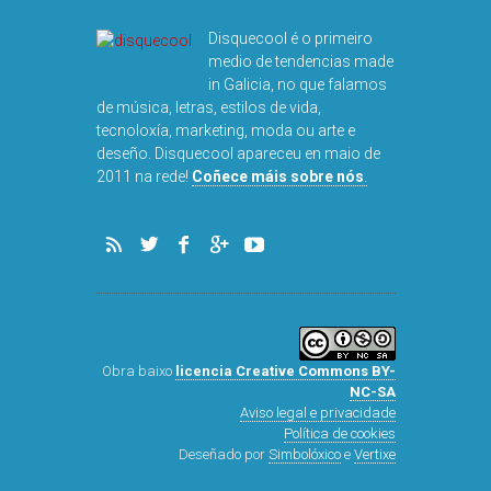
Disquecool é o primeiro
medio de tendencias made
in Galicia, no que falamos
de música, letras, estilos de vida,
tecnoloxía, marketing, moda ou arte e
deseño. Disquecool apareceu en maio de
DISQUEFI
2011 na rede!
Coñece máis sobre nós
.
ARN
Obra baixo
licencia Creative Commons BY-
NC-SA
Aviso legal e privacidade
Política de cookies
Deseñado por
Simbolóxico
e
Vertixe