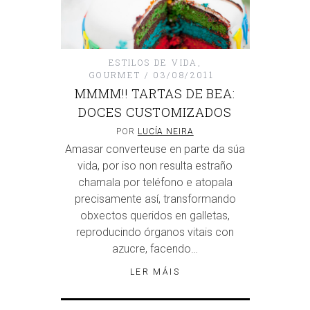
ESTILOS DE VIDA
,
GOURMET
03/08/2011
MMMM!! TARTAS DE BEA:
DOCES CUSTOMIZADOS
POR
LUCÍA NEIRA
Amasar converteuse en parte da súa
vida, por iso non resulta estraño
chamala por teléfono e atopala
precisamente así, transformando
obxectos queridos en galletas,
reproducindo órganos vitais con
azucre, facendo…
LER MÁIS