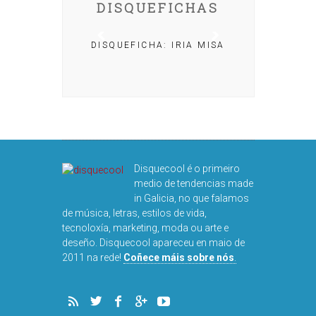
DISQUEFICHAS
DISQUEFICHA: IRIA MISA
CHA: NACHO
OLAR
Disquecool é o primeiro
medio de tendencias made
in Galicia, no que falamos
de música, letras, estilos de vida,
tecnoloxía, marketing, moda ou arte e
deseño. Disquecool apareceu en maio de
DISQUEFI
2011 na rede!
Coñece máis sobre nós
.
ARN