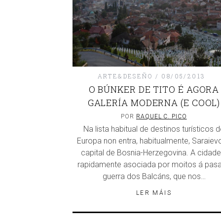
ARTE&DESEÑO
08/05/2013
O BÚNKER DE TITO É AGORA
GALERÍA MODERNA (E COOL)
POR
RAQUEL C. PICO
Na lista habitual de destinos turísticos 
Europa non entra, habitualmente, Saraievo
capital de Bosnia-Herzegovina. A cidade
rapidamente asociada por moitos á pas
guerra dos Balcáns, que nos…
LER MÁIS