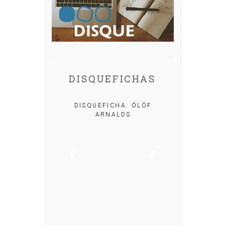
DISQUEFICHAS
A: IRIA MISA
DISQUEFICHA: ÓLÖF
ARNALDS
DISQUEFIC
NOG