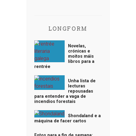
LONGFORM
Novelas,
crónicas e
moitos máis
libros para a
rentrée
Unha lista de
lecturas
repousadas
para entender a vaga de
incendios forestais
Shondaland e a
máquina de facer cartos
Fotos para a fin de semana: