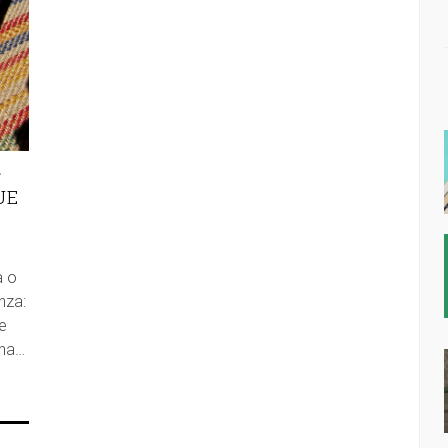
2
UE
a o
nza:
e
nha…