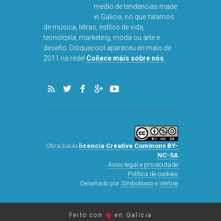
medio de tendencias made
in Galicia, no que falamos
de música, letras, estilos de vida,
tecnoloxía, marketing, moda ou arte e
deseño. Disquecool apareceu en maio de
2011 na rede!
Coñece máis sobre nós
.
Obra baixo
licencia Creative Commons BY-
NC-SA
Aviso legal e privacidade
Política de cookies
Deseñado por
Simbolóxico
e
Vertixe
♥
Feito con
en Galicia