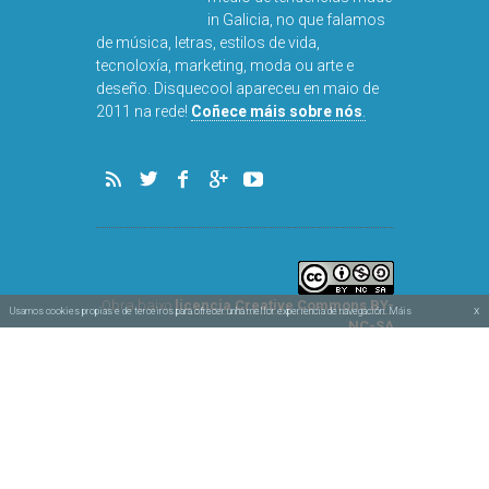
in Galicia, no que falamos
de música, letras, estilos de vida,
tecnoloxía, marketing, moda ou arte e
deseño. Disquecool apareceu en maio de
2011 na rede!
Coñece máis sobre nós
.
Obra baixo
licencia Creative Commons BY-
x
Usamos cookies propias e de terceiros para ofrecer unha mellor experiencia de navegación. Máis
NC-SA
Aviso legal e privacidade
información na nosa política de cookies.
Política de cookies
Deseñado por
Simbolóxico
e
Vertixe
♥
Feito con
en Galicia
Arriba