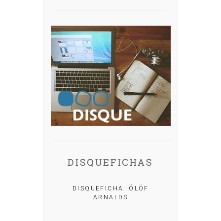
DISQUEFICHAS
A: IRIA MISA
DISQUEFICHA: ÓLÖF
ARNALDS