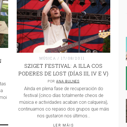
MÚSICA
17/08/2011
N
SZIGET FESTIVAL: A ILLA COS
PODERES DE LOST (DÍAS III, IV E V)
POR
ANA BULNES
tas
Aínda en plena fase de recuperación do
sa
festival (cinco días totalmente cheos de
 moi
música e actividades acaban con calqueira),
continuamos co repaso dos grupos que máis
nos gustaron nos últimos…
LER MÁIS