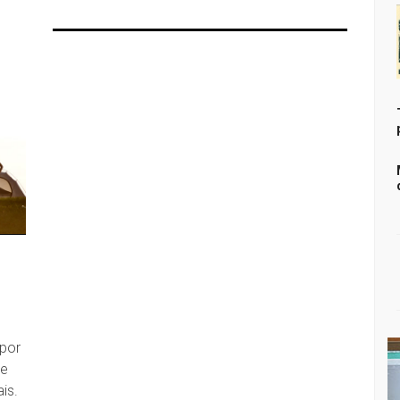
por
 e
ais.