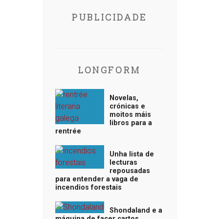
PUBLICIDADE
LONGFORM
Novelas,
crónicas e
moitos máis
libros para a
rentrée
Unha lista de
lecturas
repousadas
para entender a vaga de
incendios forestais
Shondaland e a
máquina de facer cartos