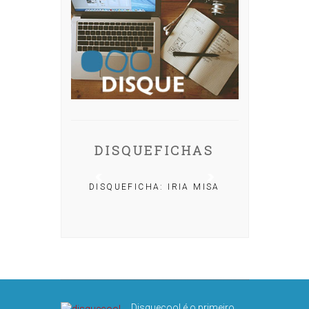
DISQUEFICHAS
DISQUEFICHA: IRIA MISA
 NACHO
R
Disquecool é o primeiro