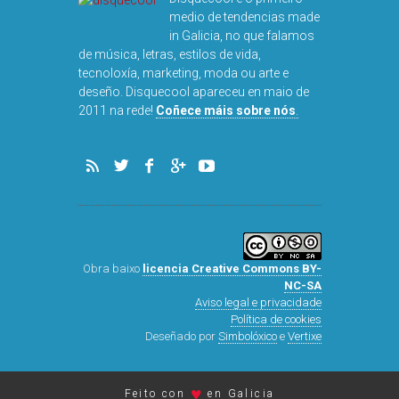
medio de tendencias made
in Galicia, no que falamos
de música, letras, estilos de vida,
tecnoloxía, marketing, moda ou arte e
deseño. Disquecool apareceu en maio de
DISQUEFICHA:
2011 na rede!
Coñece máis sobre nós
.
ARNALD
Obra baixo
licencia Creative Commons BY-
NC-SA
Aviso legal e privacidade
Política de cookies
Deseñado por
Simbolóxico
e
Vertixe
♥
Feito con
en Galicia