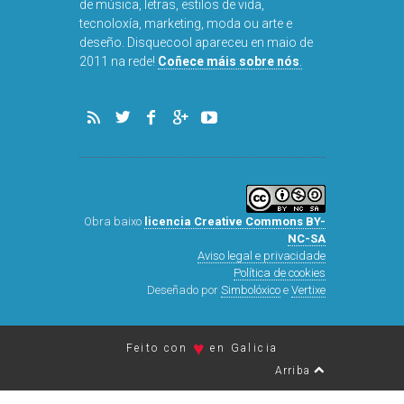
de música, letras, estilos de vida,
tecnoloxía, marketing, moda ou arte e
deseño. Disquecool apareceu en maio de
2011 na rede!
Coñece máis sobre nós
.
Obra baixo
licencia Creative Commons BY-
NC-SA
Aviso legal e privacidade
Política de cookies
Deseñado por
Simbolóxico
e
Vertixe
♥
Feito con
en Galicia
Arriba