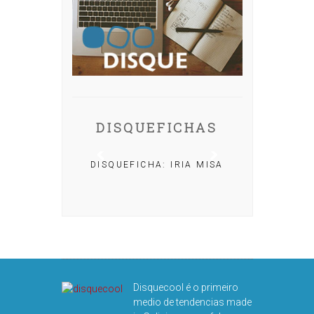
DISQUEFICHAS
DISQUEFICHA: IRIA MISA
HA: NACHO
LAR
Disquecool é o primeiro
medio de tendencias made