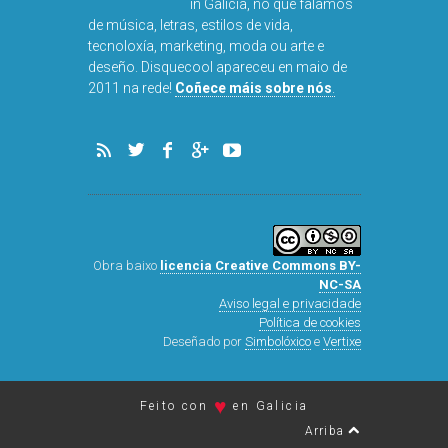
in Galicia, no que falamos
de música, letras, estilos de vida,
tecnoloxía, marketing, moda ou arte e
deseño. Disquecool apareceu en maio de
DISQUEFIC
2011 na rede!
Coñece máis sobre nós
.
ARNA
Obra baixo
licencia Creative Commons BY-
NC-SA
Aviso legal e privacidade
Política de cookies
Deseñado por
Simbolóxico
e
Vertixe
♥
Feito con
en Galicia
Arriba