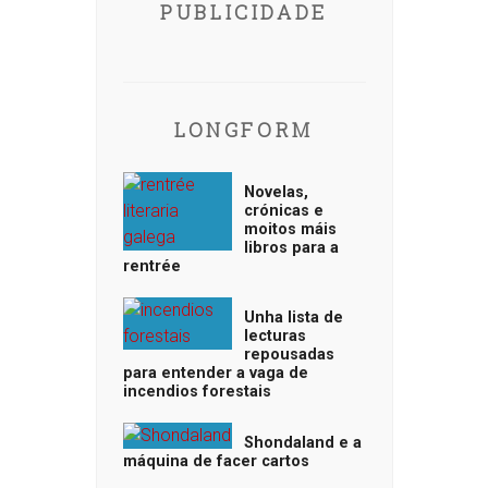
PUBLICIDADE
LONGFORM
Novelas,
crónicas e
moitos máis
libros para a
rentrée
Unha lista de
lecturas
repousadas
para entender a vaga de
incendios forestais
Shondaland e a
máquina de facer cartos