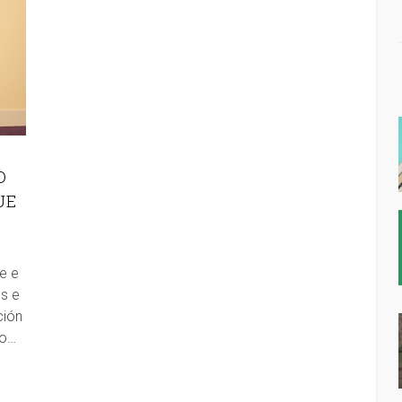
O
UE
e e
s e
ción
ao…