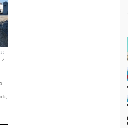
015
 4
s
ida,
…