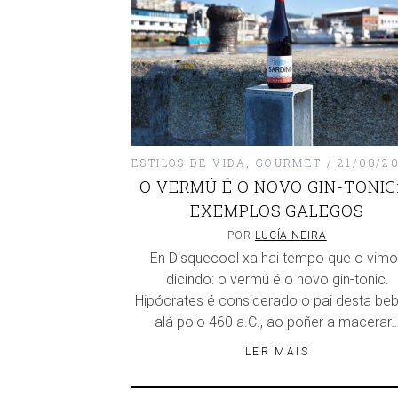
ESTILOS DE VIDA
,
GOURMET
21/08/2
O VERMÚ É O NOVO GIN-TONIC:
EXEMPLOS GALEGOS
POR
LUCÍA NEIRA
En Disquecool xa hai tempo que o vimo
dicindo: o vermú é o novo gin-tonic.
Hipócrates é considerado o pai desta beb
alá polo 460 a.C., ao poñer a macerar
LER MÁIS