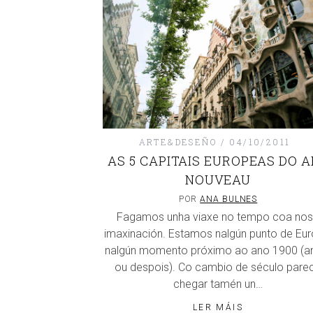
ARTE&DESEÑO
04/10/2011
AS 5 CAPITAIS EUROPEAS DO A
NOUVEAU
POR
ANA BULNES
Fagamos unha viaxe no tempo coa no
imaxinación. Estamos nalgún punto de Eur
nalgún momento próximo ao ano 1900 (a
ou despois). Co cambio de século pare
chegar tamén un…
LER MÁIS