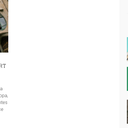
RT
sa
opa,
ntes
ce