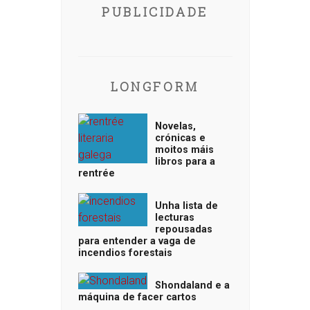
PUBLICIDADE
LONGFORM
Novelas,
crónicas e
moitos máis
libros para a
rentrée
Unha lista de
lecturas
repousadas
para entender a vaga de
incendios forestais
Shondaland e a
máquina de facer cartos