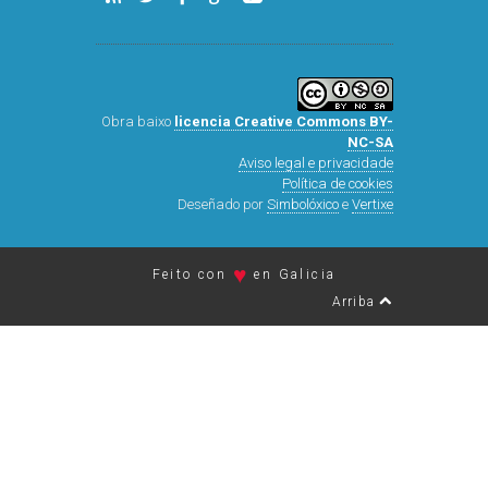
Obra baixo
licencia Creative Commons BY-
NC-SA
Aviso legal e privacidade
Política de cookies
Deseñado por
Simbolóxico
e
Vertixe
♥
Feito con
en Galicia
Arriba