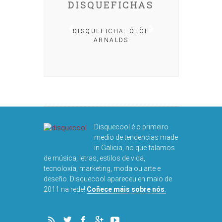
DISQUEFICHAS
A: IRIA MISA
DISQUEFICHA: ÓLÖF
ARNALDS
DISQUEFIC
NOG
Disquecool é o primeiro
medio de tendencias made
in Galicia, no que falamos
de música, letras, estilos de vida,
tecnoloxía, marketing, moda ou arte e
deseño. Disquecool apareceu en maio de
2011 na rede!
Coñece máis sobre nós
.