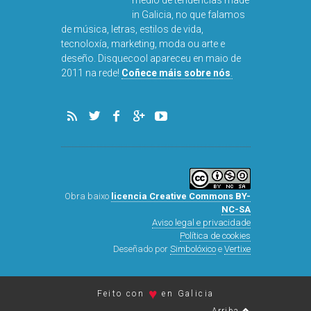
in Galicia, no que falamos
de música, letras, estilos de vida,
tecnoloxía, marketing, moda ou arte e
deseño. Disquecool apareceu en maio de
DISQUEFIC
2011 na rede!
Coñece máis sobre nós
.
ARNA
Obra baixo
licencia Creative Commons BY-
NC-SA
Aviso legal e privacidade
Política de cookies
Deseñado por
Simbolóxico
e
Vertixe
♥
Feito con
en Galicia
Arriba