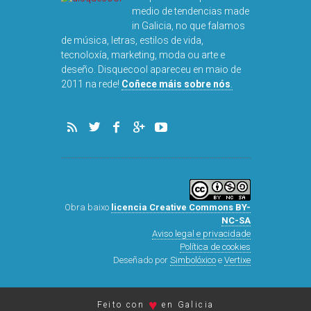
medio de tendencias made
in Galicia, no que falamos
de música, letras, estilos de vida,
tecnoloxía, marketing, moda ou arte e
deseño. Disquecool apareceu en maio de
DISQUEFI
2011 na rede!
Coñece máis sobre nós
.
ARN
Obra baixo
licencia Creative Commons BY-
NC-SA
Aviso legal e privacidade
Política de cookies
Deseñado por
Simbolóxico
e
Vertixe
♥
Feito con
en Galicia