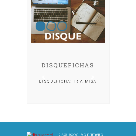
DISQUEFICHAS
DISQUEFICHA: IRIA MISA
CHA: NACHO
OLAR
Disquecool é o primeiro