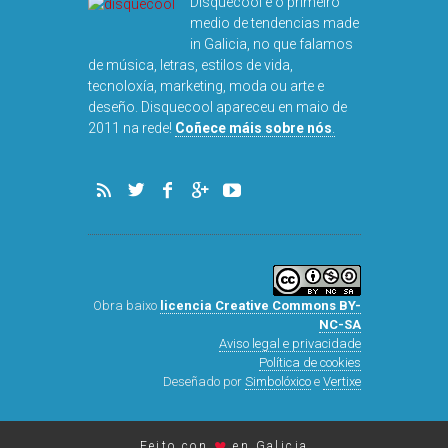
Disquecool é o primeiro
medio de tendencias made
in Galicia, no que falamos
de música, letras, estilos de vida,
tecnoloxía, marketing, moda ou arte e
deseño. Disquecool apareceu en maio de
2011 na rede!
Coñece máis sobre nós
.
Obra baixo
licencia Creative Commons BY-
NC-SA
Aviso legal e privacidade
Política de cookies
Deseñado por
Simbolóxico
e
Vertixe
♥
Feito con
en Galicia