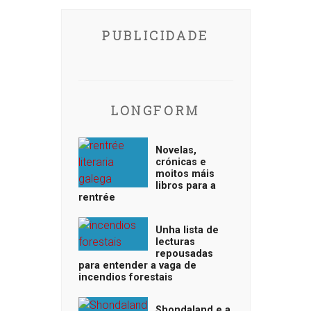
PUBLICIDADE
LONGFORM
Novelas,
crónicas e
moitos máis
libros para a
rentrée
Unha lista de
lecturas
repousadas
para entender a vaga de
incendios forestais
Shondaland e a