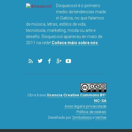
Disquecool é o primeiro
medio de tendencias made
in Galicia, no que falamos
de música, letras, estilos de vida,
tecnoloxía, marketing, moda ou arte e
deseño. Disquecool apareceu en maio de
DISQUEFICHA: 
2011 na rede!
Coñece máis sobre nós
.
ARNALDS
Obra baixo
licencia Creative Commons BY-
NC-SA
Aviso legal e privacidade
Política de cookies
Deseñado por
Simbolóxico
e
Vertixe