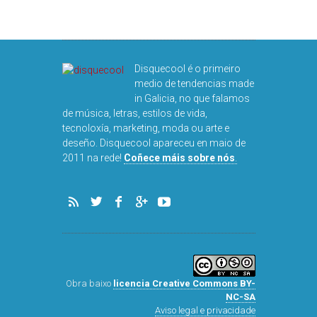
DISQUEFIC
Disquecool é o primeiro
NOG
medio de tendencias made
in Galicia, no que falamos
de música, letras, estilos de vida,
tecnoloxía, marketing, moda ou arte e
deseño. Disquecool apareceu en maio de
2011 na rede!
Coñece máis sobre nós
.
Obra baixo
licencia Creative Commons BY-
NC-SA
Aviso legal e privacidade