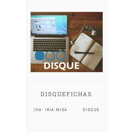
DISQUEFICHAS
A: IRIA MISA
DISQUEFICHA: ÓLÖF
ARNALDS