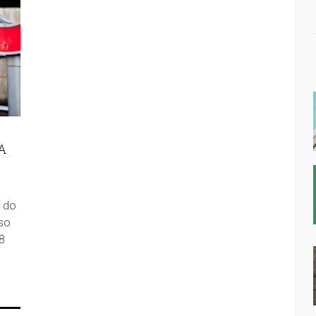
A
s do
iso
8